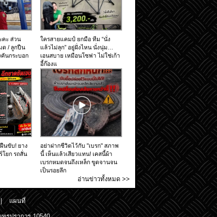
ะคะ ส่วน
ใครสายแคมป์ ยกมือ ทีม “นั่ง
มด / ลูกปืน
แล้วไม่ลุก” อยู่ฝั่งไหน นั่งนุ่ม…
างคันกระบอก
เอนสบาย เหมือนโซฟา ไม่ใช่เก้า
อี้ก๊องแ
าฝืนขับ! ยาง
อย่าฝากชีวิตไว้กับ "เบรก" สภาพ
ร์โยก รถสั่น
นี้ เห็นแล้วเสียวแทน! เคสนี้ผ้า
เบรกหมดจนถึงเหล็ก ขูดจานจน
เป็นรอยลึก
อ่านข่าวทั้งหมด >>
|
แผนที่
.สมุทรปราการ 10540