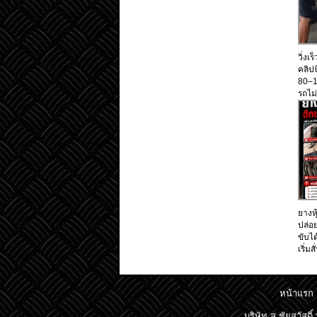
วิ่งเ
คลิป
80–1
รถไม่
ยางหุ
ปล่อ
ขับได
เริ่มส
หน้าแรก
บริษัท ส.ชัยสวัสด