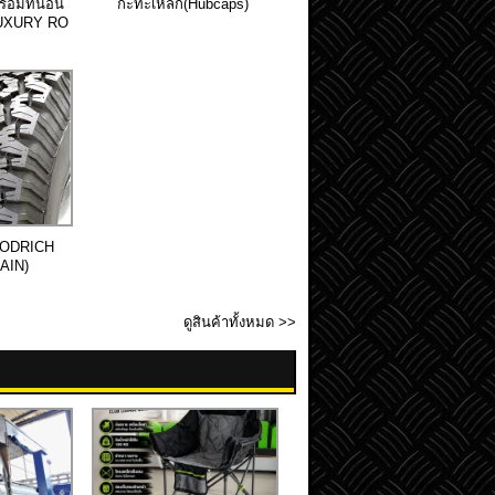
ร้อมที่นอน
กะทะเหล็ก(Hubcaps)
(LUXURY RO
OODRICH
AIN)
ดูสินค้าทั้งหมด >>