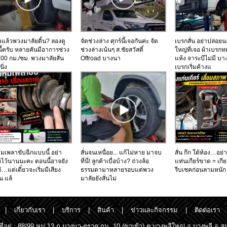
ร็วแล้วพวงมาลัยดิ้น? ลองดู
จัดช่วงล่าง ศุกร์นี้เจอกันค่ะ จัด
เบรกสั่น อย่าปล่อยน
นี้ครับ หลายคันมีอาการช่วง
ช่วงล่างเน้นๆ ส.ชัยสวัสดิ์
ใหญ่ที่เจอ ผ้าเบรกห
00 กม./ชม. พวงมาลัยสั่น
Offroad บางนา
แห้ง จาระบีไม่มี บ
นิ่ง
เบรกเริ่มค้างแ
้มเพลาขับฉีกแบบนี้ อย่า
สั่นจนเหนื่อย... แก้ไม่หาย มาจบ
สั่น กึก ใต้ท้อง…อย่
ยไว้นานนะคะ ตอนนี้อาจยัง
ที่นี่! ลูกค้าเบื่อบ้าง? ถ่วงล้อ
แท่นเกียร์ขาด = เกีย
้…แต่เดี๋ยวจะเริ่มมีเสียง
ธรรมดามาหลายรอบแต่พวง
รีบเชคก่อนลามหนัก
ั่น แล้
มาลัยยังสั่นไม่
|
เกี่ยวกับเรา
|
บริการ
|
สินค้า
|
ข่าวและกิจกรรม
|
ติดต่อเรา
ิ์ ที่อยู่ : 88/99 หมู่ 13 ถ.บางนา-ตราด กม. 10 (ขาเข้า) ต.บางพลีใหญ่ อ.บางพลี จ