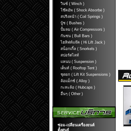
วินซ์ ( Winch )
โช๊คอัพ ( Shock Absorbe )
สปริงหน้า ( Coil Springs )
บู้ช ( Bushes )
ปั้มลม ( Air Compressors )
กันชน ( Bull Bars )
ไฮลิฟท์แจ๊ค ( Hi Lift Jack )
สน็อกเกิ้ล ( Snorkels )
สปอร์ตไลท์
แหนบ ( Suspension )
เต็นท์ ( Rooftop Tent )
ชุดยก ( Lift Kit Suspensions )
ล้อแม็กซ์ ( Alloy )
กะทะล้อ ( Hubcaps )
อื่นๆ ( Other )
ซ่อม-เปลี่ยนเครื่องยนต์
ตั้งศูนย์