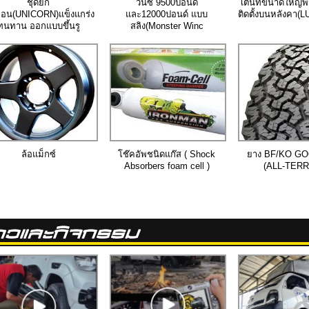
ชุดยก
วินซ์ 9500ปอนด์
เต้นท์ขนาดใหญ่พ
ิคอน(UNICORN)แข็งแกร่ง
และ12000ปอนด์ แบบ
ติดตั้งบนหลังคา
ทนทาน ออกแบบขึ้นรู
สลิง(Monster Winc
ล้อแม็กซ์
โช๊คอัพชนิดแก๊ส ( Shock
ยาง BF/KO G
Absorbers foam cell )
(ALL-TERR